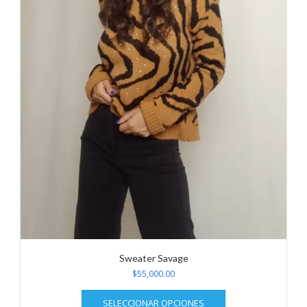
de
producto
Sweater Savage
$
55,000.00
Este
SELECCIONAR OPCIONES
producto