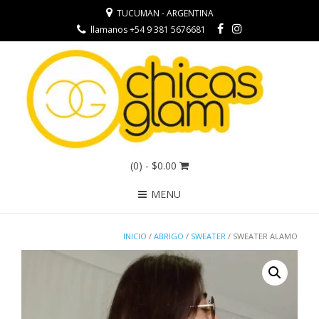
TUCUMAN - ARGENTINA
llamanos +54 9 381 5676681
(0)
- $0.00
MENU
INICIO
/
ABRIGO
/
SWEATER
/ SWEATER ALAMO