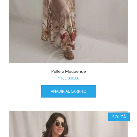
Pollera Moquehue
$
155,000.00
AÑADIR AL CARRITO
SOLTÁ