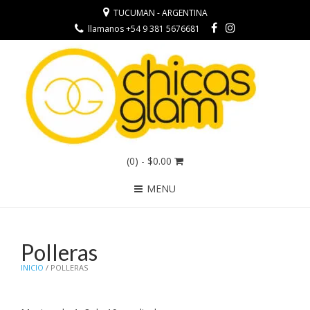
TUCUMAN - ARGENTINA
llamanos +54 9 381 5676681
(0)
- $0.00
MENU
Polleras
INICIO
/ POLLERAS