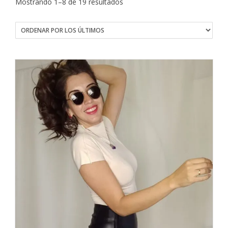
Ordenado
Mostrando 1–8 de 19 resultados
por
los
últimos