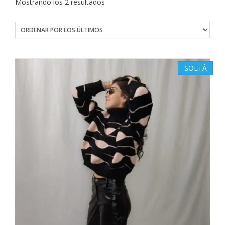
Ordenado
Mostrando los 2 resultados
por
los
últimos
SOLTÁ