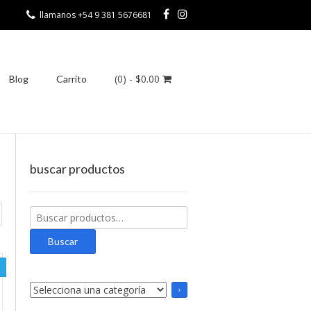
llamanos +54 9 381 5676681
(0)
- $0.00
Blog
Carrito
buscar productos
Buscar
por:
Buscar
Selecciona
una