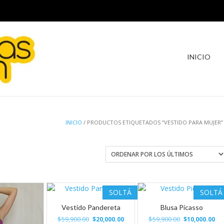
INICIO
INICIO
/ PRODUCTOS ETIQUETADOS “VESTIDO PARA MUJER”
SOLTÁ
SOLTÁ
Vestido Pandereta
Blusa Picasso
El
El
El
El
$
59,900.00
$
59,900.00
$
20,000.00
$
10,000.00