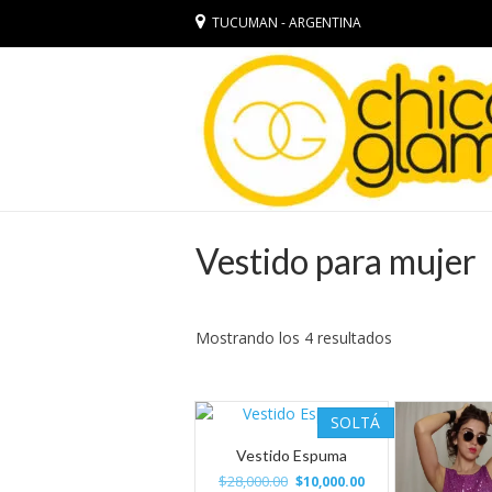
TUCUMAN - ARGENTINA
Vestido para mujer
Ordenado
Mostrando los 4 resultados
por
los
últimos
SOLTÁ
Vestido Espuma
El
El
$
28,000.00
$
10,000.00