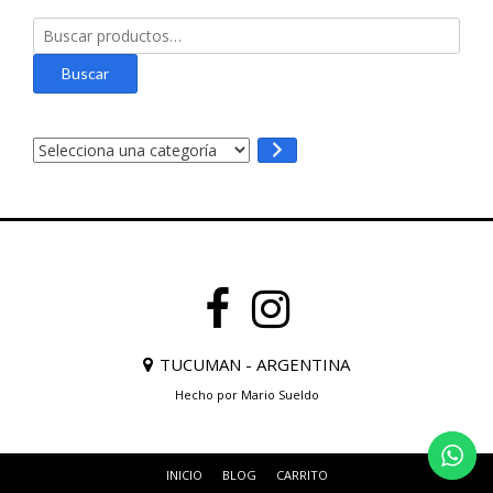
página
Buscar
de
por:
producto
Buscar
Selecciona
una
categoría
TUCUMAN - ARGENTINA
Hecho por Mario Sueldo
INICIO
BLOG
CARRITO