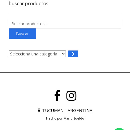
elegir
buscar productos
en
la
página
Buscar
de
por:
producto
Buscar
Selecciona
una
categoría
TUCUMAN - ARGENTINA
Hecho por Mario Sueldo