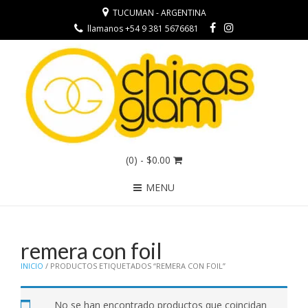
TUCUMAN - ARGENTINA
llamanos +54 9 381 5676681
(0)
- $0.00
MENU
remera con foil
INICIO
/ PRODUCTOS ETIQUETADOS “REMERA CON FOIL”
No se han encontrado productos que coincidan