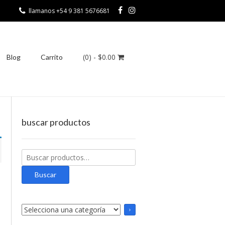
llamanos +54 9 381 5676681
(0)
- $0.00
Blog
Carrito
buscar productos
Buscar
por:
Buscar
Selecciona
una